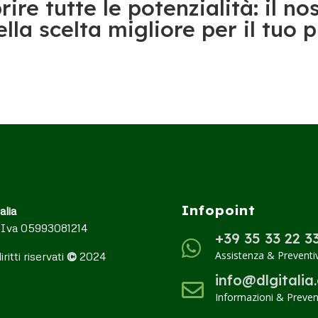
ire tutte le potenzialità: il no
lla scelta migliore per il tuo 
Infopoint
alia
 Iva ‭05993081214‬
+39 35 33 22 3

Assistenza & Preventiv
diritti riservati
©
2024
info@dlgitalia

Informazioni & Prevent