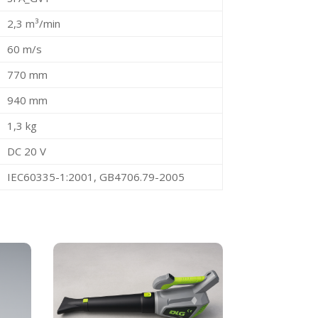
2,3 m³/min
60 m/s
770 mm
940 mm
1,3 kg
DC 20 V
IEC60335-1:2001, GB4706.79-2005