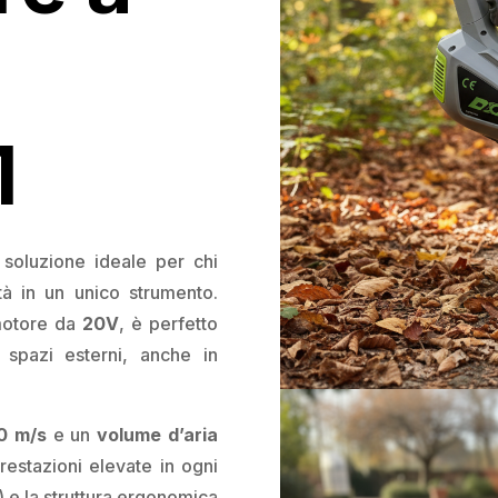
1
soluzione ideale per chi
tà in un unico strumento.
motore da
20V
, è perfetto
 e spazi esterni, anche in
60 m/s
e un
volume d’aria
restazioni elevate in ogni
) e la struttura ergonomica