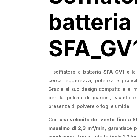
batteria
SFA_GV
Il soffiatore a batteria
SFA_GV1
è la 
cerca leggerezza, potenza e pratici
Grazie al suo design compatto e al 
per la pulizia di giardini, vialetti
presenza di polvere o foglie umide.
Con una
velocità del vento fino a 
massimo di 2,3 m³/min
, garantisce p
condizione. Il peso ridotto (
solo 1,3 kg