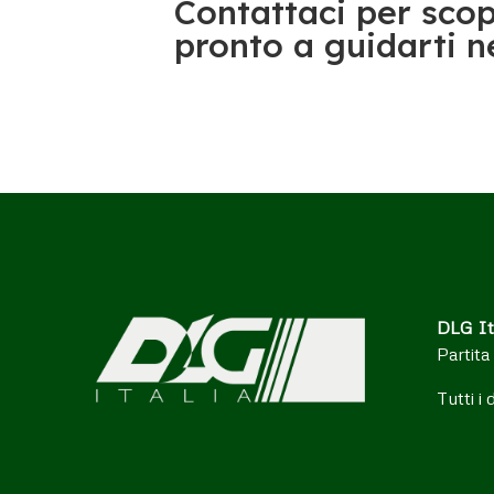
Contattaci per scopr
pronto a guidarti ne
DLG It
Partita
Tutti i 