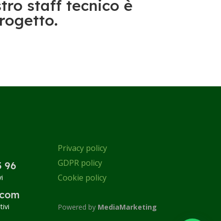
stro staff tecnico è
progetto.
Privacy policy
GDPR policy
3 96
Cookie policy
i
.com
ivi
Powered by
MediaMarketing