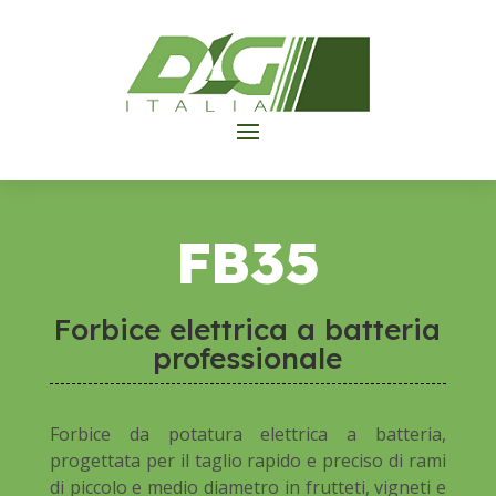
FB35
Forbice elettrica a batteria
professionale
Forbice da potatura elettrica a batteria,
progettata per il taglio rapido e preciso di rami
di piccolo e medio diametro in frutteti, vigneti e