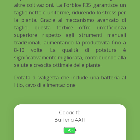
altre coltivazioni. La Forbice F35 garantisce un
taglio netto e uniforme, riducendo lo stress per
la pianta. Grazie al meccanismo avanzato di
taglio, questa forbice offre un’efficienza
superiore rispetto agli strumenti manuali
tradizionali, aumentando la produttività fino a
8-10 volte. La qualità di potatura è
significativamente migliorata, contribuendo alla
salute e crescita ottimale delle piante.
Dotata di valigetta che include una batteria al
litio, cavo di alimentazione.
Capacità
Batteria 4AH