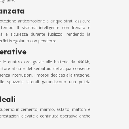
anzata
rotezione anticorrosione a cinque strati assicura
l tempo. Il sistema intelligente con frenata e
ità e sicurezza durante l’utilizzo, rendendo la
fici irregolari o con pendenze.
erative
 le quattro ore grazie alle batterie da 460Ah,
itore rifiuti e del serbatoio dell’acqua consente
enza interruzioni. I motori dedicati alla trazione,
lle spazzole laterali garantiscono una pulizia
deali
superfici in cemento, marmo, asfalto, mattoni e
 prestazioni elevate e continuità operativa anche