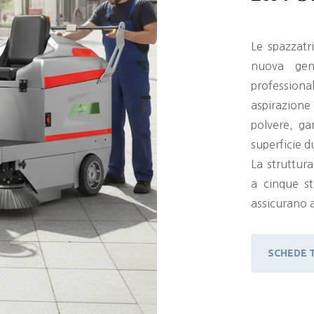
Le spazzatr
nuova gen
profession
aspirazione
polvere, ga
superficie d
La struttur
a cinque str
assicurano a
SCHEDE 