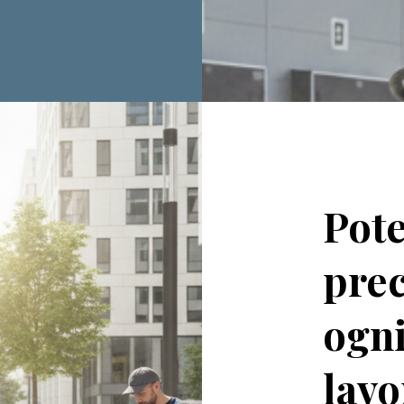
Pote
prec
ogni
lavo