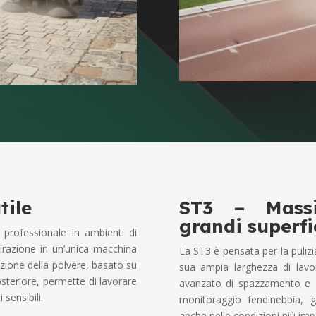
tile
ST3 – Massi
grandi superfi
 professionale in ambienti di
razione in un’unica macchina
La ST3 è pensata per la pulizia 
uzione della polvere, basato su
sua ampia larghezza di lavoro
steriore, permette di lavorare
avanzato di spazzamento e a
sensibili.
monitoraggio fendinebbia, g
anche nelle condizioni più imp