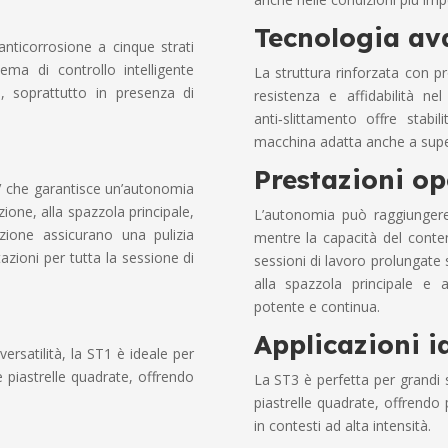
Tecnologia av
nticorrosione a cinque strati
ma di controllo intelligente
La struttura rinforzata con p
zo, soprattutto in presenza di
resistenza e affidabilità ne
anti‑slittamento offre stabil
macchina adatta anche a super
Prestazioni op
V che garantisce un’autonomia
azione, alla spazzola principale,
L’autonomia può raggiungere
azione assicurano una pulizia
mentre la capacità del conten
zioni per tutta la sessione di
sessioni di lavoro prolungate s
alla spazzola principale e a
potente e continua.
Applicazioni i
ersatilità, la ST1 è ideale per
 piastrelle quadrate, offrendo
La ST3 è perfetta per grandi 
piastrelle quadrate, offrendo
in contesti ad alta intensità.